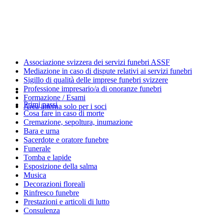
Associazione svizzera dei servizi funebri ASSF
Mediazione in caso di dispute relativi ai servizi funebri
Sigillo di qualità delle imprese funebri svizzere
Professione impresario/a di onoranze funebri
Formazione / Esami
Primi passi
Area interna solo per i soci
Cosa fare in caso di morte
Cremazione, sepoltura, inumazione
Bara e urna
Sacerdote e oratore funebre
Funerale
Tomba e lapide
Esposizione della salma
Musica
Decorazioni floreali
Rinfresco funebre
Prestazioni e articoli di lutto
Consulenza