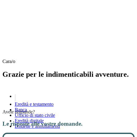
Cara/o
Grazie per le indimenticabili avventure.
Eredità e testamento
Banca
Avete domande?
Ufficio di stato civile
Eredità digitale
Le risposte alle vostre domande.
Disdette e annullamenti