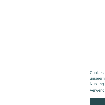
Cookies h
unserer I
Nutzung 
Verwend