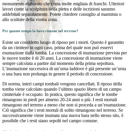
monumento elaborato che costa molte migliaia di franchi. Ulteriori
lavori come la scolpitura della pietra e delle iscrizioni saranno
addebitati separatamente. Potete chiedere consiglio al marmista o
allo scultore della vostra zona.
Per quanto tempo la bara rimane nel terreno?
Esiste un cosiddetto luogo di riposo per i morti. Questo è garantito
da un cimitero in ogni caso, prima del quale non può esservi
esumazione dalla tomba. La concessione di inumazione prevista per
le nuove tombe è di 20 anni. La concessione di inumazione viene
sempre calcolata a partire dal momento della prima sepoltura.
L’inumazione successiva di un’urna laddove è già presente un’urna
o una bara non prolunga in genere il periodo di concessione.
Di norma, interi campi tombali vengono cancellati. Il riposo della
tomba viene calcolato quando l’ultimo spazio libero di un campo
cimiteriale è occupato. In pratica, questo significa che le tombe
rimangono in piedi per almeno 20-24 anni o più. I resti mortali
rimangono nel terreno a meno che non si proceda a un’esumazione.
Ciò significa che i resti mortali di solito rimangono nel terreno. Se
successivamente viene inumata una nuova bara nello stesso sito, è
possibile che i resti siano sepolti nel campo comune.