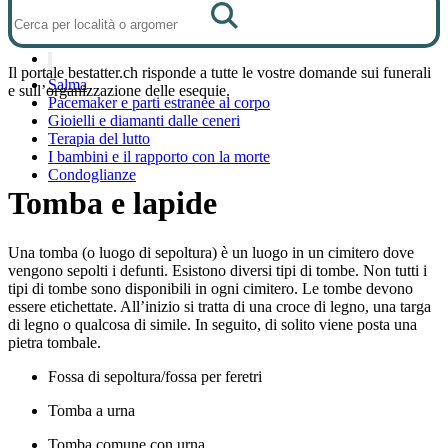
Il portale bestatter.ch risponde a tutte le vostre domande sui funerali
Salma
e sull’organizzazione delle esequie.
Pacemaker e parti estranee al corpo
Gioielli e diamanti dalle ceneri
Terapia del lutto
I bambini e il rapporto con la morte
Condoglianze
Tomba e lapide
Una tomba (o luogo di sepoltura) è un luogo in un cimitero dove
vengono sepolti i defunti. Esistono diversi tipi di tombe. Non tutti i
tipi di tombe sono disponibili in ogni cimitero. Le tombe devono
essere etichettate. All’inizio si tratta di una croce di legno, una targa
di legno o qualcosa di simile. In seguito, di solito viene posta una
pietra tombale.
Fossa di sepoltura/fossa per feretri
Tomba a urna
Tomba comune con urna