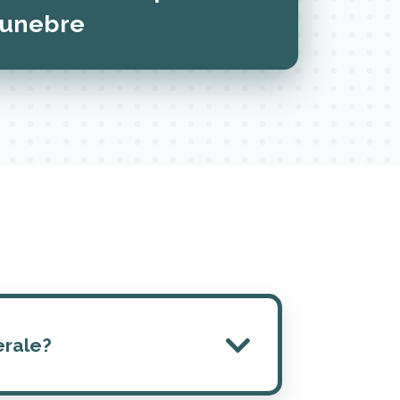
funebre
erale?