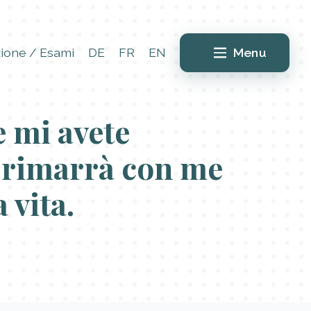
ione / Esami
DE
FR
EN
Menu
 mi avete
 rimarrà con me
a vita.