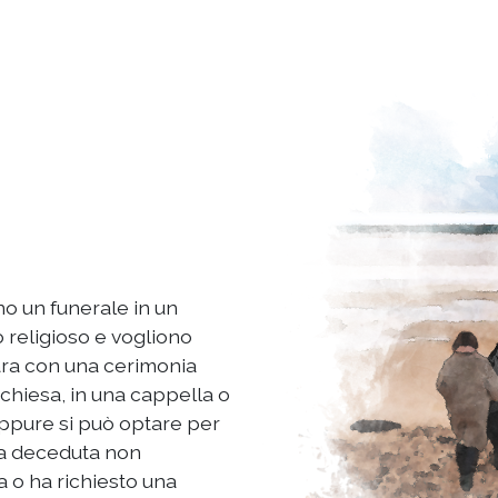
no un funerale in un
o religioso e vogliono
ara con una cerimonia
a chiesa, in una cappella o
oppure si può optare per
na deceduta non
 o ha richiesto una