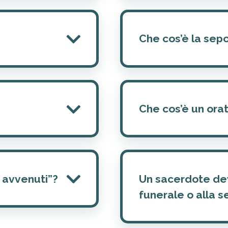
Che cos’è la sepo
Che cos’è un ora
i avvenuti”?
Un sacerdote de
funerale o alla s