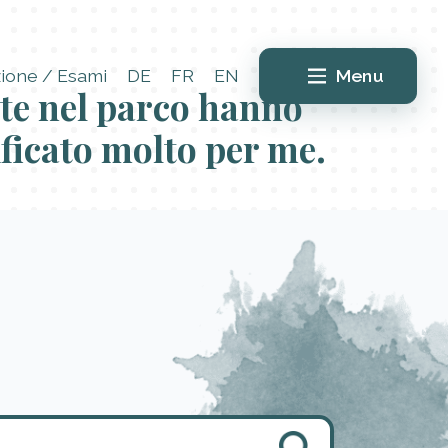
ione / Esami
DE
FR
EN
Menu
te nel parco hanno
ficato molto per me.