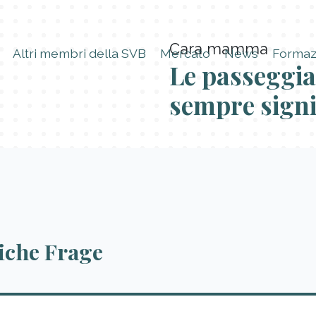
Cara mamma
Altri membri della SVB
Mercato
News
Formaz
Le passeggia
sempre signi
liche Frage