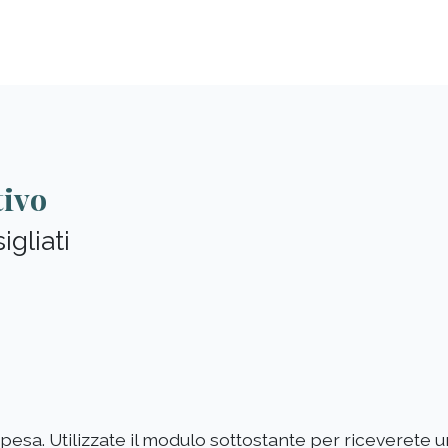
tivo
gliati
 spesa. Utilizzate il modulo sottostante per riceverete 