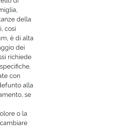
ello di
miglia,
tanze della
, così
m, è di alta
aggio dei
ssi richiede
specifiche.
ate con
defunto alla
tamento, se
olore o la
 cambiare