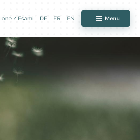
ione / Esami
DE
FR
EN
Menu