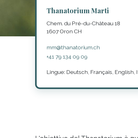
Thanatorium Marti
Chem. du Pré-du-Château 18
1607
Oron
CH
mm@thanatorium.ch
+41 79 134 09 09
Lingue:
Deutsch, Français, English, I