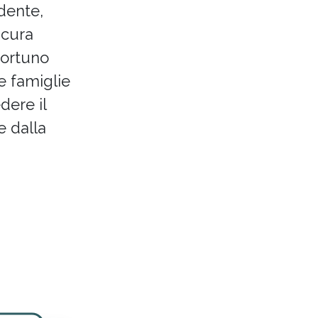
dente,
 cura
pportuno
le famiglie
dere il
e dalla