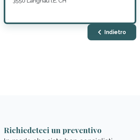
3550
Langnau i.E.
CH
Indietro
Richiedeteci un preventivo