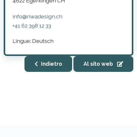
4622
Egerkingen
CH
info@riwadesign.ch
+41 62 398 12 33
Lingue:
Deutsch
Indietro
Al sito web