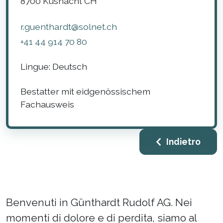
8700
Küsnacht
CH
r.guenthardt@solnet.ch
+41 44 914 70 80
Lingue:
Deutsch
Bestatter mit eidgenössischem
Fachausweis
Indietro
Benvenuti in Günthardt Rudolf AG. Nei
momenti di dolore e di perdita, siamo al