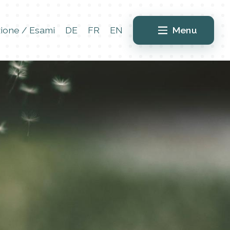
ione / Esami
DE
FR
EN
Menu