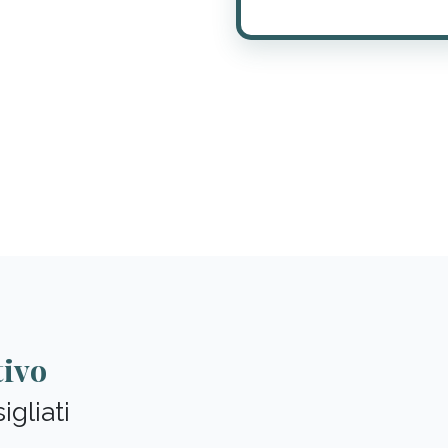
tivo
gliati