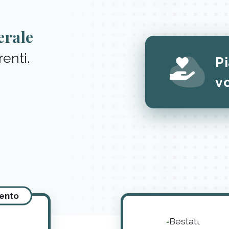
erale
renti.
Pi
v
mento