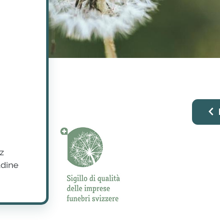
z
adine