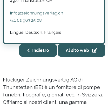
4922
Thunstetten
CH
info@zeichnungsverlag.ch
+41 62 963 25 08
Lingue:
Deutsch, Français
Indietro
Al sito web
Flückiger Zeichnungsverlag AG di
Thunstetten (BE) è un fornitore di pompe
funebri, tipografie, giornali ecc. in Svizzera.
Offriamo ai nostri clienti una gamma