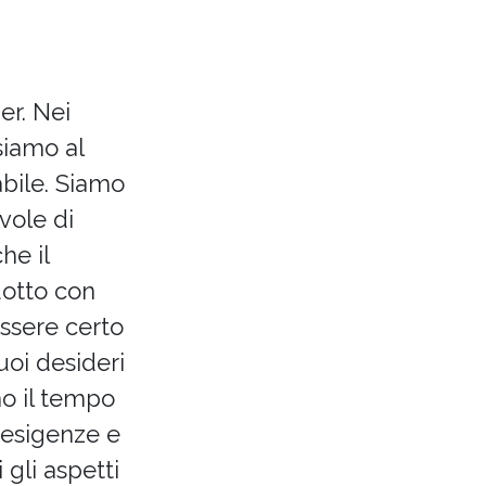
r. Nei
siamo al
abile. Siamo
vole di
he il
dotto con
essere certo
uoi desideri
mo il tempo
 esigenze e
i gli aspetti