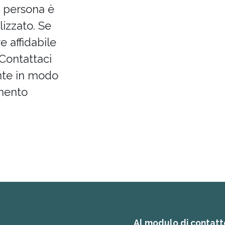
i persona è
izzato. Se
 affidabile
 Contattaci
nte in modo
omento
Al modulo di contat