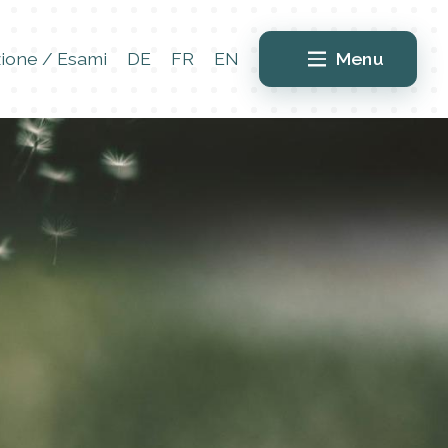
ione / Esami
DE
FR
EN
Menu