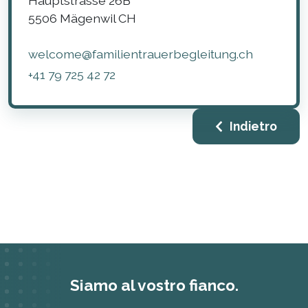
Hauptstrasse 26B
5506
Mägenwil
CH
welcome@familientrauerbegleitung.ch
+41 79 725 42 72
Indietro
Siamo al vostro fianco.