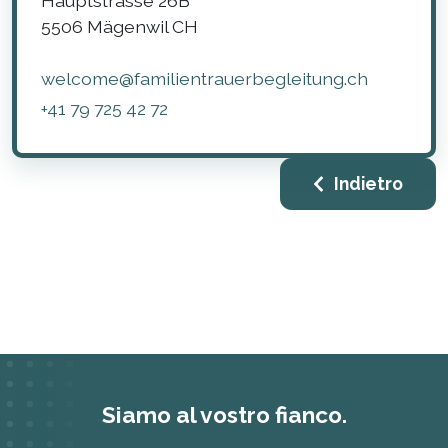
Hauptstrasse 26B
5506
Mägenwil
CH
welcome@familientrauerbegleitung.ch
+41 79 725 42 72
Indietro
Siamo al vostro fianco.