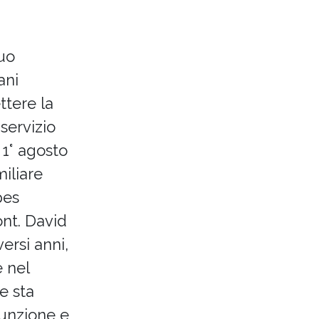
uo
ani
ttere la
servizio
 1° agosto
iliare
pes
nt. David
ersi anni,
e nel
e sta
funzione e