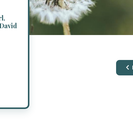
l,
David