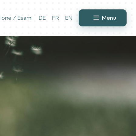
ione / Esami
DE
FR
EN
Menu