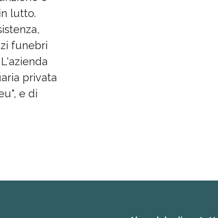
n lutto.
istenza,
izi funebri
 L'azienda
aria privata
eu", e di