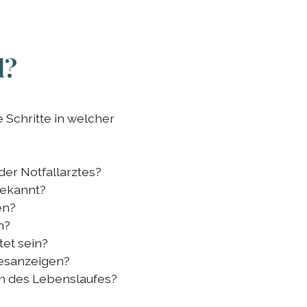
l?
 Schritte in welcher
er Notfallarztes?
bekannt?
en?
n?
tet sein?
desanzeigen?
en des Lebenslaufes?