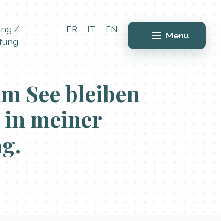
ung /
FR
IT
EN
Menu
fung
am See bleiben
 in meiner
g.