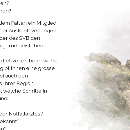
ten?
ehen?
edem Fall an ein Mitglied
er Auskunft verlangen.
eder des SVB den
en gerne beistehen.
u Lebzeiten beantwortet
 gibt Ihnen eine grosse
ei auch den
 Ihrer Region
, welche Schritte in
ind:
er Notfallarztes?
bekannt?
en?