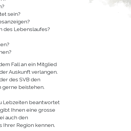
n?
tet sein?
desanzeigen?
en des Lebenslaufes?
ten?
ehen?
edem Fall an ein Mitglied
er Auskunft verlangen.
eder des SVB den
en gerne beistehen.
u Lebzeiten beantwortet
 gibt Ihnen eine grosse
ei auch den
 Ihrer Region kennen.