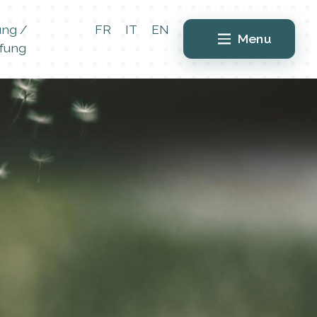
ung /
FR
IT
EN
Menu
fung