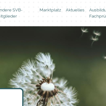
ndere SVB-
Marktplatz
Aktuelles
Ausbild
itglieder
Fachprü