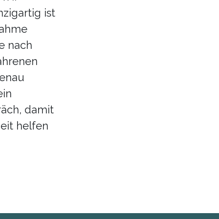
zigartig ist
dnahme
he nach
ahrenen
genau
ein
äch, damit
eit helfen