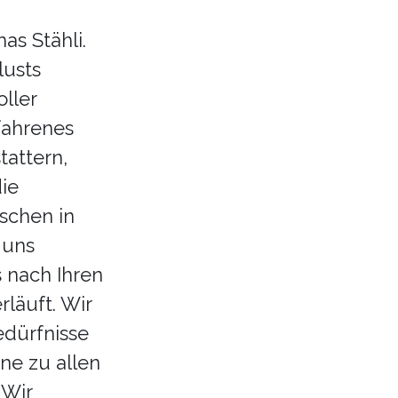
s Stähli.
lusts
oller
rfahrenes
attern,
ie
schen in
 uns
s nach Ihren
läuft. Wir
edürfnisse
ne zu allen
 Wir