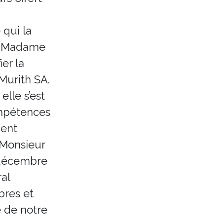
qui la
2, Madame
er la
Murith SA.
elle s’est
ompétences
ient
 Monsieur
 décembre
ral
bres et
 de notre