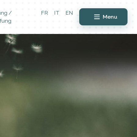
ung /
FR
IT
EN
Menu
fung