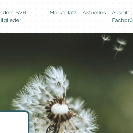
ndere SVB-
Marktplatz
Aktuelles
Ausbild
itglieder
Fachprü