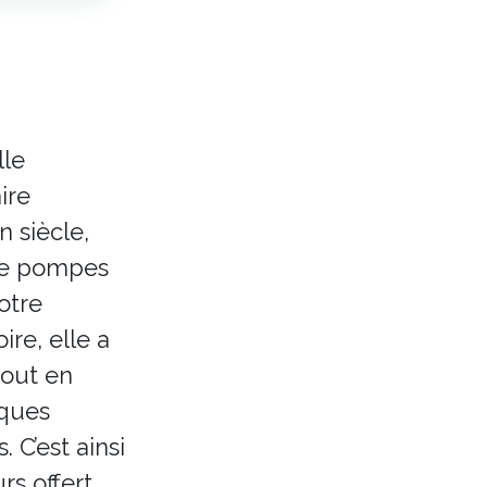
lle
ire
n siècle,
 de pompes
otre
ire, elle a
tout en
iques
 C’est ainsi
rs offert