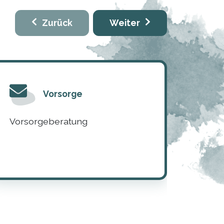
Zurück
Weiter
Vorsorge
Vorsorgeberatung
Traue