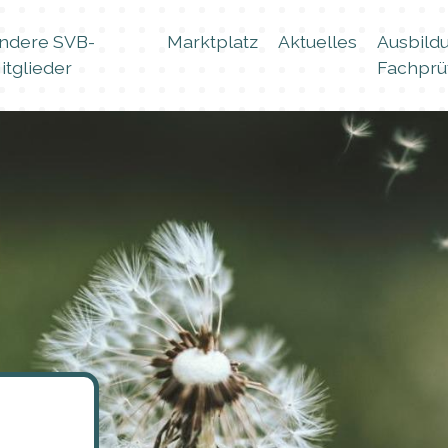
ndere SVB-
Marktplatz
Aktuelles
Ausbild
itglieder
Fachprü