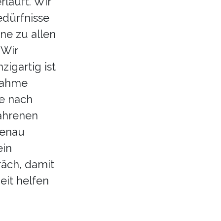
läuft. Wir
edürfnisse
ne zu allen
 Wir
zigartig ist
dnahme
he nach
ahrenen
genau
ein
äch, damit
eit helfen