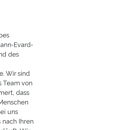
pes
ann-Evard-
und des
e. Wir sind
es Team von
mert, dass
 Menschen
ei uns
s nach Ihren