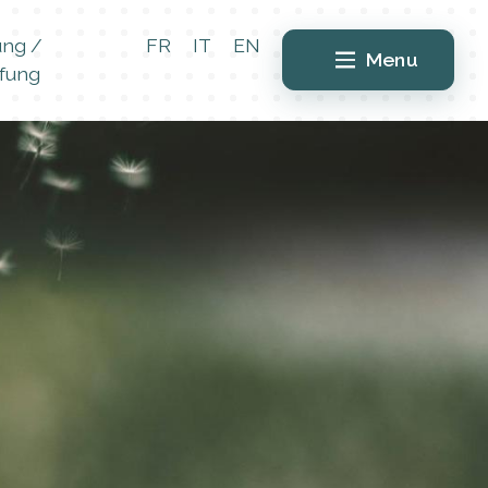
ung /
FR
IT
EN
Menu
fung