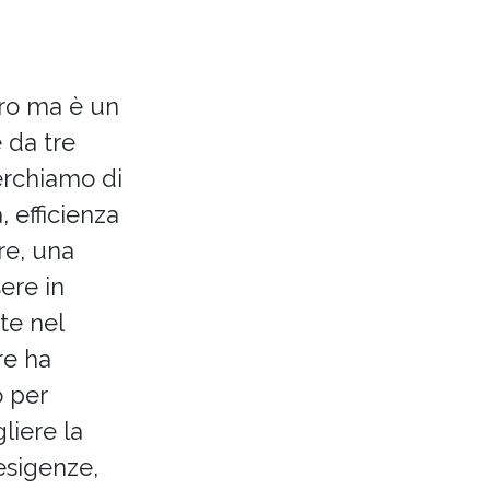
tro ma è un
 da tre
erchiamo di
 efficienza
re, una
ere in
te nel
ere ha
o per
liere la
esigenze,