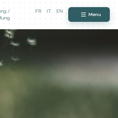
ung /
FR
IT
EN
Menu
fung