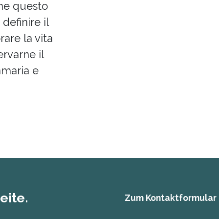
ine questo
definire il
are la vita
rvarne il
anmaria e
eite.
Zum Kontaktformular