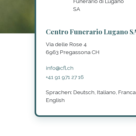
Centro Funerario Lugano S
Via delle Rose 4
6963
Pregassona
CH
info@cfl.ch
+41 91 971 27 16
Sprachen:
Deutsch, Italiano, Francai
English