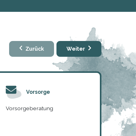
Zurück
Weiter
Vorsorge
Vorsorgeberatung
Traue