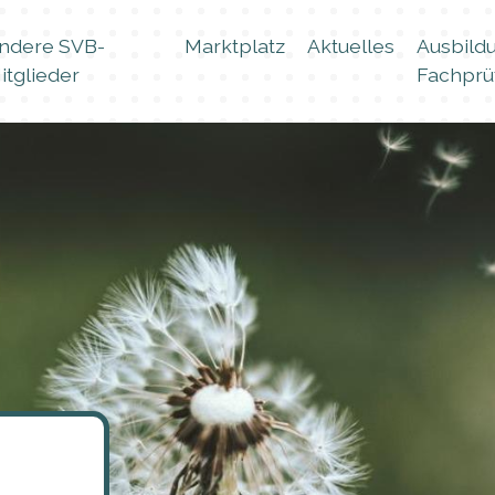
ndere SVB-
Marktplatz
Aktuelles
Ausbild
itglieder
Fachprü