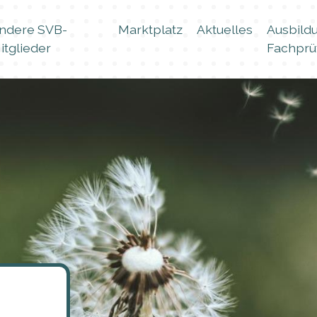
ndere SVB-
Marktplatz
Aktuelles
Ausbild
itglieder
Fachprü