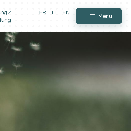
ung /
FR
IT
EN
Menu
fung