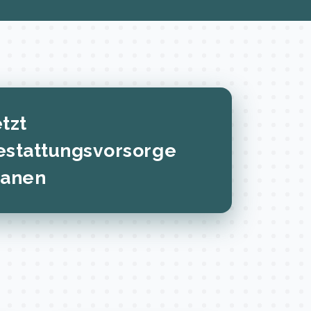
tzt
estattungsvorsorge
lanen