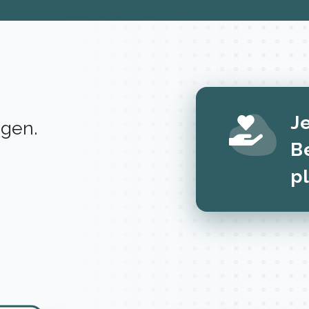
Je
igen.
B
p