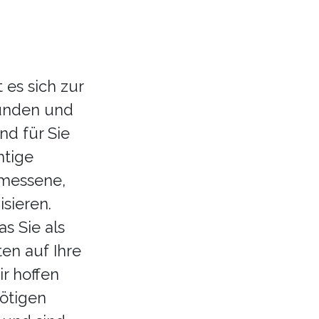
es sich zur
unden und
nd für Sie
htige
emessene,
sieren.
as Sie als
en auf Ihre
r hoffen
nötigen