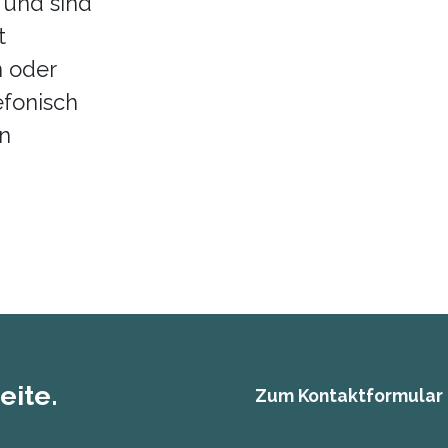
 und sind
t
n oder
efonisch
n
eite.
Zum Kontaktformular