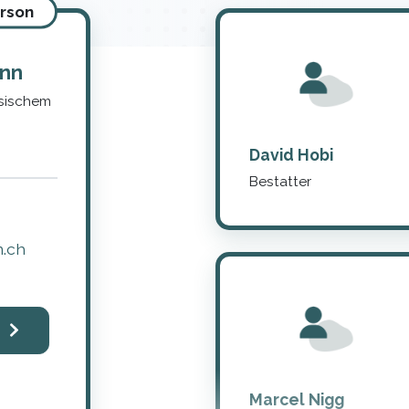
rson
ann
ssischem
David Hobi
Bestatter
.ch
Marcel Nigg