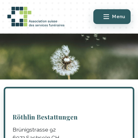
Menu
Röthlin Bestattungen
Brünigstrasse 92
6072
Sachseln
CH