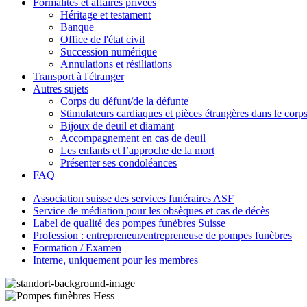
Formalités et affaires privées
Héritage et testament
Banque
Office de l'état civil
Succession numérique
Annulations et résiliations
Transport à l'étranger
Autres sujets
Corps du défunt/de la défunte
Stimulateurs cardiaques et pièces étrangères dans le corp
Bijoux de deuil et diamant
Accompagnement en cas de deuil
Les enfants et l’approche de la mort
Présenter ses condoléances
FAQ
Association suisse des services funéraires ASF
Service de médiation pour les obsèques et cas de décès
Label de qualité des pompes funèbres Suisse
Profession : entrepreneur/entrepreneuse de pompes funèbres
Formation / Examen
Interne, uniquement pour les membres