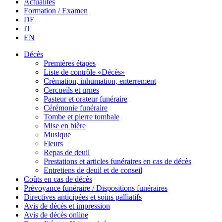
Actualités
Formation / Examen
DE
IT
EN
Décès
Premières étapes
Liste de contrôle «Décès»
Crémation, inhumation, enterrement
Cercueils et urnes
Pasteur et orateur funéraire
Cérémonie funéraire
Tombe et pierre tombale
Mise en bière
Musique
Fleurs
Repas de deuil
Prestations et articles funéraires en cas de décès
Entretiens de deuil et de conseil
Coûts en cas de décès
Prévoyance funéraire / Dispositions funéraires
Directives anticipées et soins palliatifs
Avis de décès et impression
Avis de décès online