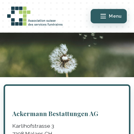
Menu
Ackermann Bestattungen AG
Karlihofstrasse 3
7208
Malans
CH