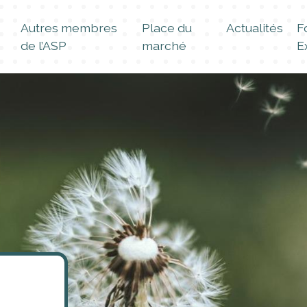
Autres membres
Place du
Actualités
F
de l’ASP
marché
E