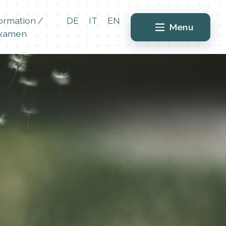
ormation /
DE
IT
EN
Menu
xamen