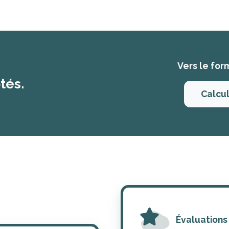
Vers le for
tés.
Calcul
Évaluations