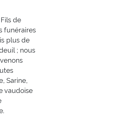
 Fils de
 funéraires
is plus de
deuil ; nous
rvenons
outes
e, Sarine,
e vaudoise
e
e.