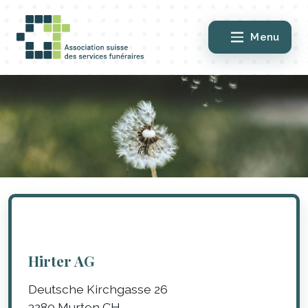
Menu
Hirter AG
Deutsche Kirchgasse 26
3280
Murten
CH