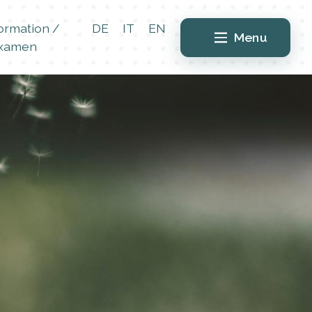
ormation /
DE
IT
EN
Menu
xamen