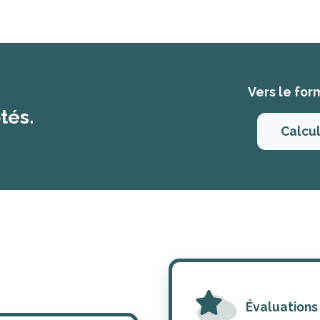
Vers le for
tés.
Calcul
Évaluations