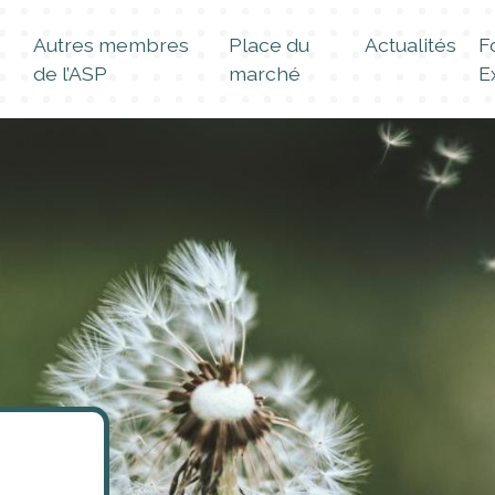
Autres membres
Place du
Actualités
F
de l’ASP
marché
E