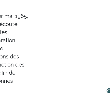
er mai 1965,
 écoute.
les
ration
re
sons des
nction des
fin de
onnes