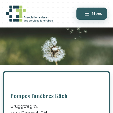
Menu
Pompes funèbres Käch
Bruggweg 74
4143
Dornach
CH